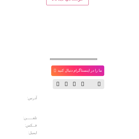
دفتــر
ما را در اینستاگرام دنبال کنید
مـرکـز
آدرس:
خیابان حافظ. رو ب
موبایل ایرانیان، پاساژ مب
ایرانیان، طبقه منفی2 پلاک 10
تلفـــــن:
02166702103
فــکس:
02166729566
ایمیل:
Noroouzi@gmail.com