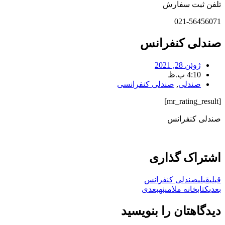
تلفن ثبت سفارش
021-56456071
صندلی کنفرانس
ژوئن 28, 2021
4:10 ب.ظ
صندلی
,
صندلی کنفرانسی
[mr_rating_result]
صندلی کنفرانس
اشتراک گذاری
قبلی
قبلی
صندلی کنفرانس
بعدی
کتابخانه ملامینه
بعدی
دیدگاهتان را بنویسید