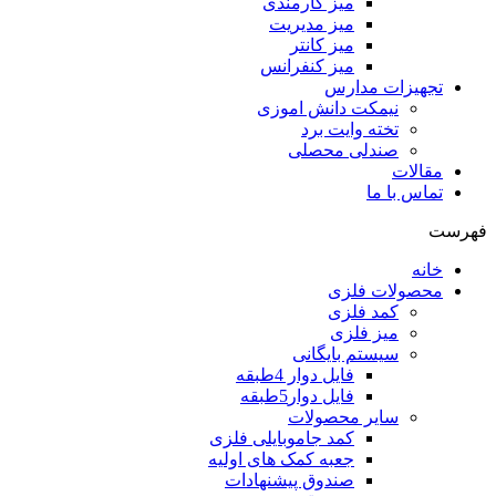
میز کارمندی
میز مدیریت
میز کانتر
میز کنفرانس
تجهیزات مدارس
نیمکت دانش اموزی
تخته وایت برد
صندلی محصلی
مقالات
تماس با ما
فهرست
خانه
محصولات فلزی
کمد فلزی
میز فلزی
سیستم بایگانی
فایل دوار 4طبقه
فایل دوار5طبقه
سایر محصولات
کمد جاموبایلی فلزی
جعبه کمک های اولیه
صندوق پیشنهادات