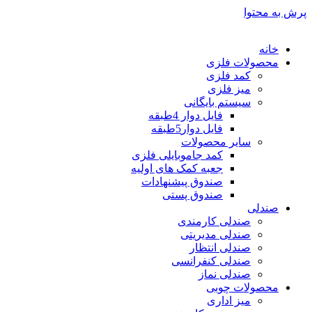
پرش به محتوا
خانه
محصولات فلزی
کمد فلزی
میز فلزی
سیستم بایگانی
فایل دوار 4طبقه
فایل دوار5طبقه
سایر محصولات
کمد جاموبایلی فلزی
جعبه کمک های اولیه
صندوق پیشنهادات
صندوق پستی
صندلی
صندلی کارمندی
صندلی مدیریتی
صندلی انتظار
صندلی کنفرانسی
صندلی نماز
محصولات چوبی
میز اداری