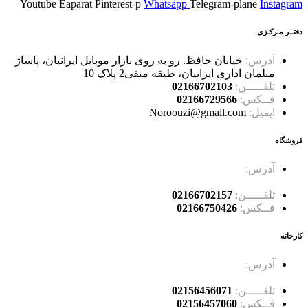
Youtube
Eaparat
Pinterest-p
Whatsapp
Telegram-plane
Instagram
دفتــر مـرکـزی
آدرس:
خیابان حافظ. رو به روی بازار موبایل ایرانیان، پاساژ
مبلمان اداری ایرانیان، طبقه منفی2 پلاک 10
تلفـــــن:
02166702103
فــکس:
02166729566
ایمیل:
Noroouzi@gmail.com
فروشگاه
آدرس:
خیابان حافظ، خیابان سرهنگ سخایی، نبش غربی
پاساژ حسینی پلاک 114
تلفـــــن:
02166702157
فــکس:
02166750426
کارخانه
آدرس:
جاده ساوه، سه راه آدران، قلعه میر شهرک صنعتی
بهاریه خیابان علم و صنعت، کوچه کاج 2 ، پلاک 15
تلفـــــن:
02156456071
فــکس:
02156457060