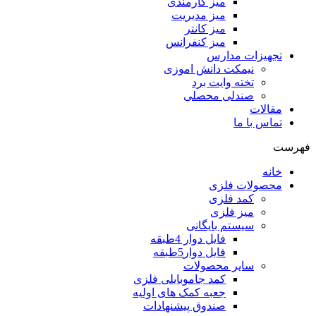
میز کارمندی
میز مدیریت
میز کانتر
میز کنفرانس
تجهیزات مدارس
نیمکت دانش اموزی
تخته وایت برد
صندلی محصلی
مقالات
تماس با ما
فهرست
خانه
محصولات فلزی
کمد فلزی
میز فلزی
سیستم بایگانی
فایل دوار 4طبقه
فایل دوار5طبقه
سایر محصولات
کمد جاموبایلی فلزی
جعبه کمک های اولیه
صندوق پیشنهادات