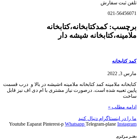
تلفن ثبت سفارش
021-56456071
برچسب: کمدکتابخانه،کتابخانه
ملامینه،کتابخانه شیشه دار
کمد کتابخانه
مارس 3, 2022
کتابخانه ملامینه کمد کتابخانه ملامینه 4شیشه در بالا و درب قسمت
پایین تعبیه شده است. درصورت نیاز مشتری با ام دی اف نیز قابل
ساخت
ادامه مطلب »
ما را در اینستاگرام دنبال کنید
Youtube
Eaparat
Pinterest-p
Whatsapp
Telegram-plane
Instagram
دفتــر مـرکـزی