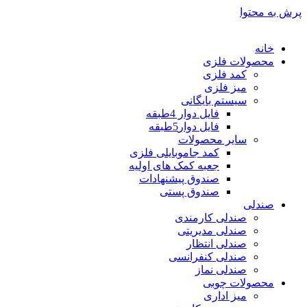
پرش به محتوا
خانه
محصولات فلزی
کمد فلزی
میز فلزی
سیستم بایگانی
فایل دوار 4طبقه
فایل دوار5طبقه
سایر محصولات
کمد جاموبایلی فلزی
جعبه کمک های اولیه
صندوق پیشنهادات
صندوق پستی
صندلی
صندلی کارمندی
صندلی مدیریتی
صندلی انتظار
صندلی کنفرانسی
صندلی نماز
محصولات چوبی
میز اداری