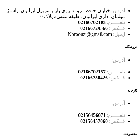
آدرس:
خیابان حافظ. رو به روی بازار موبایل ایرانیان، پاساژ
مبلمان اداری ایرانیان، طبقه منفی2 پلاک 10
تلفـــــن:
02166702103
فــکس:
02166729566
ایمیل:
Noroouzi@gmail.com
فروشگاه
آدرس:
خیابان حافظ، خیابان سرهنگ سخایی، نبش غربی
پاساژ حسینی پلاک 114
تلفـــــن:
02166702157
فــکس:
02166750426
کارخانه
آدرس:
جاده ساوه، سه راه آدران، قلعه میر شهرک صنعتی
بهاریه خیابان علم و صنعت، کوچه کاج 2 ، پلاک 15
تلفـــــن:
02156456071
فــکس:
02156457060
محصولات