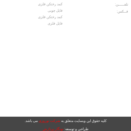
کمد رختکن فلزی
تلفـــــن:
02156456071
فایل چوبی
فــکس:
02156457060
کمد رختکن فلزی
فایل فلزی
کلیه حقوق این وبسایت متعلق به
شرکت نوروزی
می باشد.
طراحی و توسعه:
نونگار پردازش