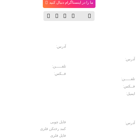
ما را در اینستاگرام دنبال کنید
دفتــر
فروشگاه
مـرکـزی
آدرس:
خیابان حافظ، خیابان سرهنگ
سخایی، نبش غربی پاساژ حسینی پلاک
114
آدرس:
خیابان حافظ. رو به روی بازار
موبایل ایرانیان، پاساژ مبلمان اداری
تلفـــــن:
02166702157
ایرانیان، طبقه منفی2 پلاک 10
فــکس:
02166750426
تلفـــــن:
02166702103
فــکس:
02166729566
ایمیل:
Noroouzi@gmail.com
کارخانه
محصولات
فایل چوبی
آدرس:
جاده ساوه، سه راه آدران، قلعه
کمد رختکن فلزی
میر شهرک صنعتی بهاریه خیابان علم و
صنعت، کوچه کاج 2 ، پلاک 15
فایل فلزی