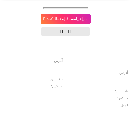
ما را در اینستاگرام دنبال کنید
دفتــر
فروشگاه
مـرکـزی
آدرس:
خیابان حافظ، خیابان سرهنگ
سخایی، نبش غربی پاساژ حسینی پلاک
114
آدرس:
خیابان حافظ. رو به روی بازار
موبایل ایرانیان، پاساژ مبلمان اداری
تلفـــــن:
02166702157
ایرانیان، طبقه منفی2 پلاک 10
فــکس:
02166750426
تلفـــــن:
02166702103
فــکس:
02166729566
ایمیل:
Noroouzi@gmail.com
کارخانه
محصولات