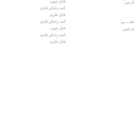
فایل چوبی
آدرس:
جاده ساوه، سه راه آدران، قلعه
کمد رختکن فلزی
میر شهرک صنعتی بهاریه خیابان علم و
صنعت، کوچه کاج 2 ، پلاک 15
فایل فلزی
کمد رختکن فلزی
تلفـــــن:
02156456071
فایل چوبی
فــکس:
02156457060
کمد رختکن فلزی
فایل فلزی