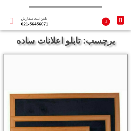
تلفن ثبت سفارش
021-56456071
تماس با ما
محصولات فلزی
محصولات چوبی
تجهیزات مدارس
برچسب: تابلو اعلانات ساده