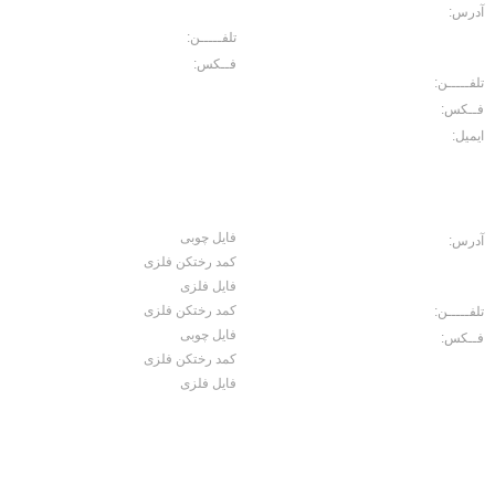
114
آدرس:
خیابان حافظ. رو به روی بازار
موبایل ایرانیان، پاساژ مبلمان اداری
تلفـــــن:
02166702157
ایرانیان، طبقه منفی2 پلاک 10
فــکس:
02166750426
تلفـــــن:
02166702103
فــکس:
02166729566
ایمیل:
Noroouzi@gmail.com
کارخانه
محصولات
فایل چوبی
آدرس:
جاده ساوه، سه راه آدران، قلعه
کمد رختکن فلزی
میر شهرک صنعتی بهاریه خیابان علم و
صنعت، کوچه کاج 2 ، پلاک 15
فایل فلزی
کمد رختکن فلزی
تلفـــــن:
02156456071
فایل چوبی
فــکس:
02156457060
کمد رختکن فلزی
فایل فلزی