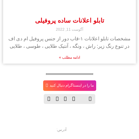
تابلو اعلانات ساده پروفیلی
آگوست 11, 2022
مشخصات تابلو اعلانات ۱-قاب دور از جنس پروفیل ام دی اف
در تنوع رنگ زیر: راش ، ونگه ، آنتیک طلایی ، طوسی ، طلایی
ادامه مطلب »
ما را در اینستاگرام دنبال کنید
دفتــر
فروشگاه
مـرکـزی
آدرس:
خیابان حافظ، خیابان سرهنگ
سخایی، نبش غربی پاساژ حسینی پلاک