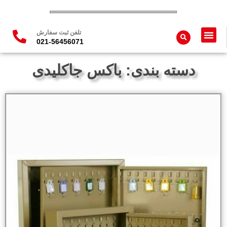
تلفن ثبت سفارش
021-56456071
تماس با ما
محصولات فلزی
محصولات چوبی
تجهیزات مدارس
دسته بندی: باکس جاکلیدی