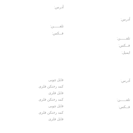
مـرکـزی
آدرس:
خیابان حافظ، خیابان سرهنگ
سخایی، نبش غربی پاساژ حسینی پلاک
114
آدرس:
خیابان حافظ. رو به روی بازار
موبایل ایرانیان، پاساژ مبلمان اداری
تلفـــــن:
02166702157
ایرانیان، طبقه منفی2 پلاک 10
فــکس:
02166750426
تلفـــــن:
02166702103
فــکس:
02166729566
ایمیل:
Noroouzi@gmail.com
کارخانه
محصولات
فایل چوبی
آدرس:
جاده ساوه، سه راه آدران، قلعه
کمد رختکن فلزی
میر شهرک صنعتی بهاریه خیابان علم و
صنعت، کوچه کاج 2 ، پلاک 15
فایل فلزی
کمد رختکن فلزی
تلفـــــن:
02156456071
فایل چوبی
فــکس:
02156457060
کمد رختکن فلزی
فایل فلزی