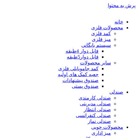
پرش به محتوا
خانه
محصولات فلزی
کمد فلزی
میز فلزی
سیستم بایگانی
فایل دوار 4طبقه
فایل دوار5طبقه
سایر محصولات
کمد جاموبایلی فلزی
جعبه کمک های اولیه
صندوق پیشنهادات
صندوق پستی
صندلی
صندلی کارمندی
صندلی مدیریتی
صندلی انتظار
صندلی کنفرانسی
صندلی نماز
محصولات چوبی
میز اداری