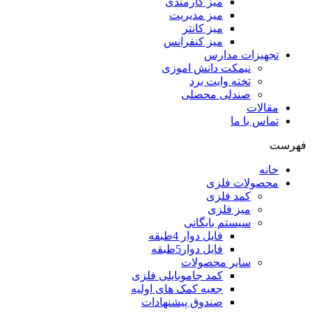
میز کارمندی
میز مدیریت
میز کانتر
میز کنفرانس
تجهیزات مدارس
نیمکت دانش اموزی
تخته وایت برد
صندلی محصلی
مقالات
تماس با ما
فهرست
خانه
محصولات فلزی
کمد فلزی
میز فلزی
سیستم بایگانی
فایل دوار 4طبقه
فایل دوار5طبقه
سایر محصولات
کمد جاموبایلی فلزی
جعبه کمک های اولیه
صندوق پیشنهادات