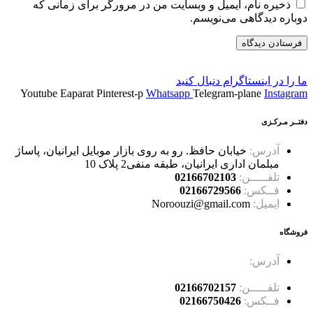
ذخیره نام، ایمیل و وبسایت من در مرورگر برای زمانی که
دوباره دیدگاهی می‌نویسم.
ما را در اینستاگرام دنبال کنید
Youtube
Eaparat
Pinterest-p
Whatsapp
Telegram-plane
Instagram
دفتــر مـرکـزی
آدرس:
خیابان حافظ. رو به روی بازار موبایل ایرانیان، پاساژ
مبلمان اداری ایرانیان، طبقه منفی2 پلاک 10
تلفـــــن:
02166702103
فــکس:
02166729566
ایمیل:
Noroouzi@gmail.com
فروشگاه
آدرس:
خیابان حافظ، خیابان سرهنگ سخایی، نبش غربی
پاساژ حسینی پلاک 114
تلفـــــن:
02166702157
فــکس:
02166750426