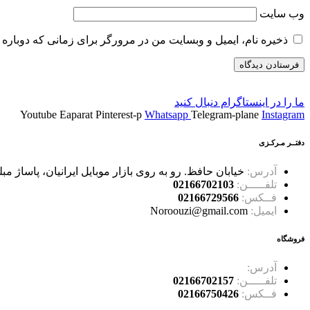
وب‌ سایت
ذخیره نام، ایمیل و وبسایت من در مرورگر برای زمانی که دوباره 
ما را در اینستاگرام دنبال کنید
Youtube
Eaparat
Pinterest-p
Whatsapp
Telegram-plane
Instagram
دفتــر مـرکـزی
آدرس:
خیابان حافظ. رو به روی بازار موبایل ایرانیان، پاساژ مبلمان ا
تلفـــــن:
02166702103
فــکس:
02166729566
ایمیل:
Noroouzi@gmail.com
فروشگاه
آدرس:
خیابان حافظ، خیابان سرهنگ سخایی، نبش غربی پاساژ حسی
تلفـــــن:
02166702157
فــکس:
02166750426