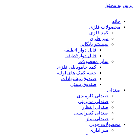
پرش به محتوا
خانه
محصولات فلزی
کمد فلزی
میز فلزی
سیستم بایگانی
فایل دوار 4طبقه
فایل دوار5طبقه
سایر محصولات
کمد جاموبایلی فلزی
جعبه کمک های اولیه
صندوق پیشنهادات
صندوق پستی
صندلی
صندلی کارمندی
صندلی مدیریتی
صندلی انتظار
صندلی کنفرانسی
صندلی نماز
محصولات چوبی
میز اداری