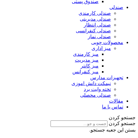
صندوق پستی
صندلی
صندلی کارمندی
صندلی مدیریتی
صندلی انتظار
صندلی کنفرانسی
صندلی نماز
محصولات چوبی
میز اداری
میز کارمندی
میز مدیریت
میز کانتر
میز کنفرانس
تجهیزات مدارس
نیمکت دانش اموزی
تخته وایت برد
صندلی محصلی
مقالات
تماس با ما
جستجو کردن
جستجو کردن
بستن این جعبه جستجو.