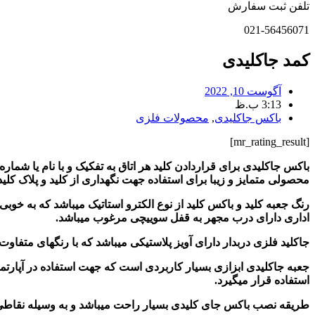
تلفن ثبت سفارش
021-56456071
کمد جاکلیدی
آگوست 10, 2022
3:13 ب.ظ
باکس جاکلیدی
,
محصولات فلزی
[mr_rating_result]
باکس جاکلیدی برای قراردادن کلید هر اتاق به تفکیک و با نام یا شماره
محصولی متمایز و زیبا برای استفاده جهت نگهداری از کلید و پلاک کلی
رنگ جعبه کلید و باکس کلید از نوع الکترو استاتیک میباشد که به خو
اداری دارای درب مجهر به قفل سوییچی مرغوب میباشد.
جاکلید فلزی دربدار دارای آویز پلاستیکی میباشد که با رنگهای متفاوت 
جعبه جاکلیدی ابزازی بسیار کاربردی است که جهت استفاده در آپارتما
استفاده قرار میگیرد.
طریقه نصب باکس جای کلیدی بسیار راحت میباشد و به وسیله نقاطی ک