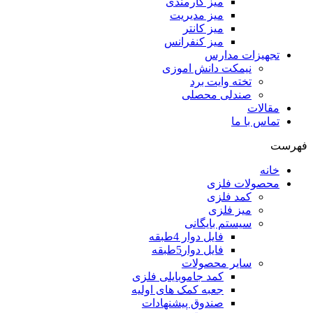
میز کارمندی
میز مدیریت
میز کانتر
میز کنفرانس
تجهیزات مدارس
نیمکت دانش اموزی
تخته وایت برد
صندلی محصلی
مقالات
تماس با ما
فهرست
خانه
محصولات فلزی
کمد فلزی
میز فلزی
سیستم بایگانی
فایل دوار 4طبقه
فایل دوار5طبقه
سایر محصولات
کمد جاموبایلی فلزی
جعبه کمک های اولیه
صندوق پیشنهادات