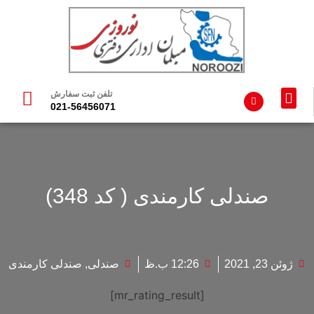
تلفن ثبت سفارش
021-56456071
تماس با ما
محصولات فلزی
محصولات چوبی
تجهیزات مدارس
صندلی کارمندی ( کد 348)
ژوئن 23, 2021
12:26 ب.ظ
صندلی
,
صندلی کارمندی
[mr_rating_result]