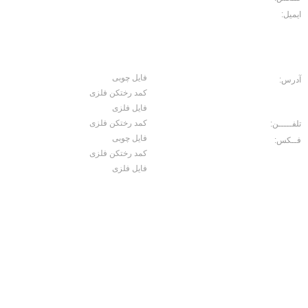
ایمیل:
Noroouzi@gmail.com
کارخانه
محصولات
فایل چوبی
آدرس:
جاده ساوه، سه راه آدران، قلعه
کمد رختکن فلزی
میر شهرک صنعتی بهاریه خیابان علم و
صنعت، کوچه کاج 2 ، پلاک 15
فایل فلزی
کمد رختکن فلزی
تلفـــــن:
02156456071
فایل چوبی
فــکس:
02156457060
کمد رختکن فلزی
فایل فلزی