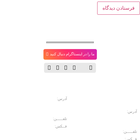
ما را در اینستاگرام دنبال کنید
دفتــر
فروشگاه
مـرکـزی
آدرس:
خیابان حافظ، خیابان سرهنگ
سخایی، نبش غربی پاساژ حسینی پلاک
114
آدرس:
خیابان حافظ. رو به روی بازار
موبایل ایرانیان، پاساژ مبلمان اداری
تلفـــــن:
02166702157
ایرانیان، طبقه منفی2 پلاک 10
فــکس:
02166750426
تلفـــــن:
02166702103
فــکس:
02166729566