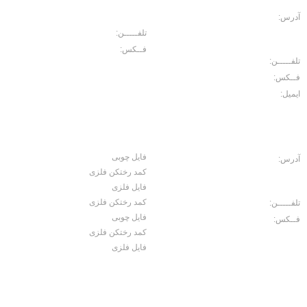
سخایی، نبش غربی پاساژ حسینی پلاک
114
آدرس:
خیابان حافظ. رو به روی بازار
موبایل ایرانیان، پاساژ مبلمان اداری
تلفـــــن:
02166702157
ایرانیان، طبقه منفی2 پلاک 10
فــکس:
02166750426
تلفـــــن:
02166702103
فــکس:
02166729566
ایمیل:
Noroouzi@gmail.com
کارخانه
محصولات
فایل چوبی
آدرس:
جاده ساوه، سه راه آدران، قلعه
کمد رختکن فلزی
میر شهرک صنعتی بهاریه خیابان علم و
صنعت، کوچه کاج 2 ، پلاک 15
فایل فلزی
کمد رختکن فلزی
تلفـــــن:
02156456071
فایل چوبی
فــکس:
02156457060
کمد رختکن فلزی
فایل فلزی